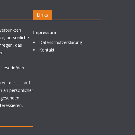
Links
werpunkten
Impressum
ce, persönliche
Datenschutzerklärung
nregen, das
Kontakt
en.
 Leserin/den
, die ... ... auf
n an persönlicher
& gesunden
nteressieren,